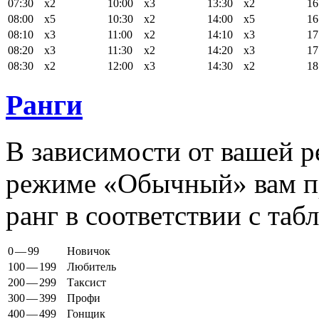
07:30
x2
10:00
x3
13:30
x2
16
08:00
x5
10:30
x2
14:00
x5
16
08:10
x3
11:00
x2
14:10
x3
17
08:20
x3
11:30
x2
14:20
x3
17
08:30
x2
12:00
x3
14:30
x2
18
Ранги
В зависимости от вашей р
режиме «Обычный» вам п
ранг в соответствии с таб
0
—
99
Новичок
100
—
199
Любитель
200
—
299
Таксист
300
—
399
Профи
400
—
499
Гонщик