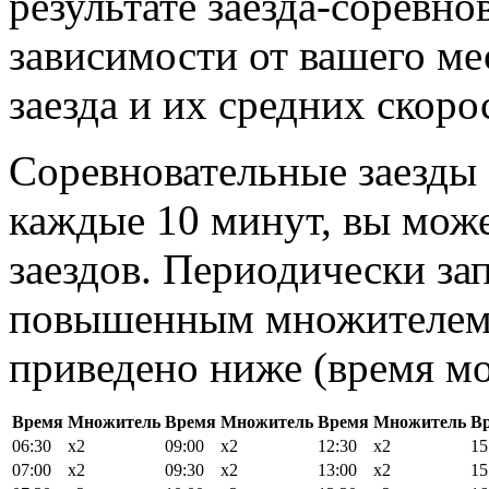
результате заезда-соревно
зависимости от вашего мес
заезда и их средних скор
Соревновательные заезды 
каждые 10 минут, вы може
заездов. Периодически за
повышенным множителем 
приведено ниже (время мо
Время
Множитель
Время
Множитель
Время
Множитель
В
06:30
x2
09:00
x2
12:30
x2
15
07:00
x2
09:30
x2
13:00
x2
15