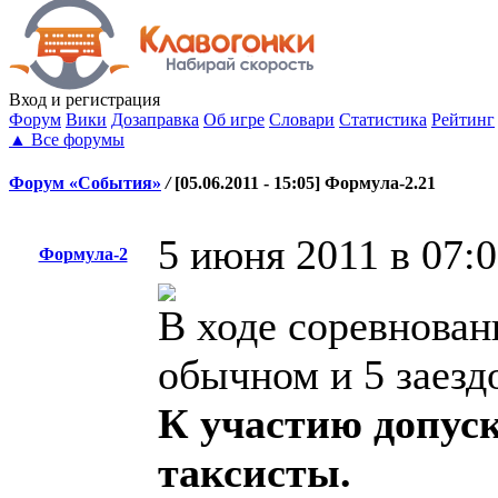
Вход
и регистрация
Форум
Вики
Дозаправка
Об игре
Словари
Статистика
Рейтинг
▲
Все форумы
Форум «События»
/
[05.06.2011 - 15:05] Формула-2.21
5 июня 2011 в 07:
Формула-2
В ходе соревнован
обычном и 5 заезд
К участию допус
таксисты.