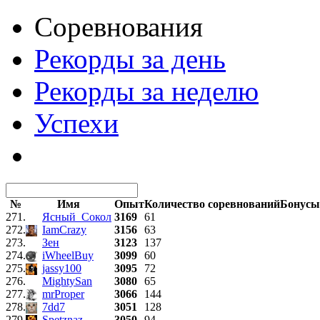
Соревнования
Рекорды за день
Рекорды за неделю
Успехи
№
Имя
Опыт
Количество соревнований
Бонусы
271.
Ясный_Сокол
3169
61
272.
IamCrazy
3156
63
273.
Зен
3123
137
274.
iWheelBuy
3099
60
275.
jassy100
3095
72
276.
MightySan
3080
65
277.
mrProper
3066
144
278.
7dd7
3051
128
279.
Spetznaz
3050
94