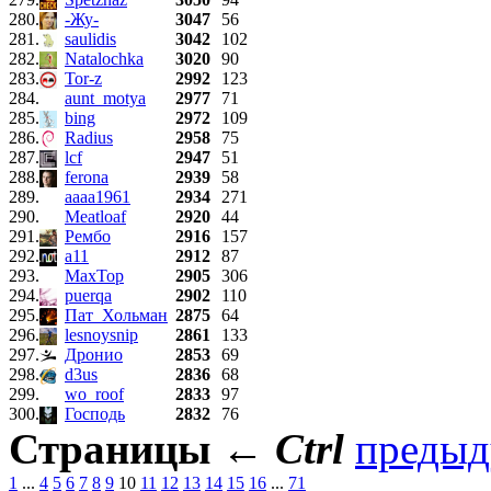
280.
-Жу-
3047
56
281.
saulidis
3042
102
282.
Natalochka
3020
90
283.
Tor-z
2992
123
284.
aunt_motya
2977
71
285.
bing
2972
109
286.
Radius
2958
75
287.
lcf
2947
51
288.
ferona
2939
58
289.
aaaa1961
2934
271
290.
Meatloaf
2920
44
291.
Рембо
2916
157
292.
a11
2912
87
293.
MaxTop
2905
306
294.
puerqa
2902
110
295.
Пат_Хольман
2875
64
296.
lesnoysnip
2861
133
297.
Дронио
2853
69
298.
d3us
2836
68
299.
wo_roof
2833
97
300.
Господь
2832
76
Страницы
←
Ctrl
преды
1
...
4
5
6
7
8
9
10
11
12
13
14
15
16
...
71