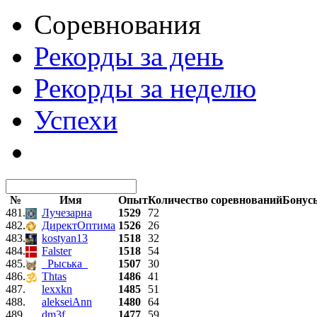
Соревнования
Рекорды за день
Рекорды за неделю
Успехи
№
Имя
Опыт
Количество соревнований
Бонус
481.
Лучезарна
1529
72
482.
ДиректОптима
1526
26
483.
kostyan13
1518
32
484.
Falster
1518
54
485.
_Рыська_
1507
30
486.
Thtas
1486
41
487.
lexxkn
1485
51
488.
alekseiAnn
1480
64
489.
dm3f
1477
59