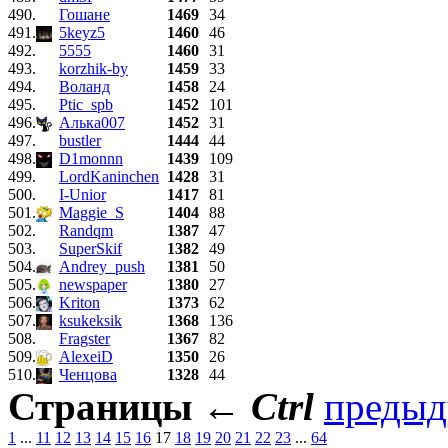
490.
Гошане
1469
34
491.
5keyz5
1460
46
492.
5555
1460
31
493.
korzhik-by
1459
33
494.
Воланд
1458
24
495.
Ptic_spb
1452
101
496.
Алька007
1452
31
497.
bustler
1444
44
498.
D1monnn
1439
109
499.
LordKaninchen
1428
31
500.
I-Unior
1417
81
501.
Maggie_S
1404
88
502.
Randqm
1387
47
503.
SuperSkif
1382
49
504.
Andrey_push
1381
50
505.
newspaper
1380
27
506.
Kriton
1373
62
507.
ksukeksik
1368
136
508.
Fragster
1367
82
509.
AlexeiD
1350
26
510.
Ченцова
1328
44
Страницы
←
Ctrl
преды
1
...
11
12
13
14
15
16
17
18
19
20
21
22
23
...
64