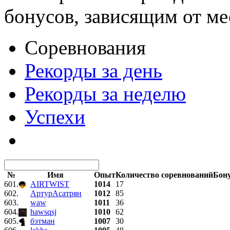
бонусов, зависящим от ме
Соревнования
Рекорды за день
Рекорды за неделю
Успехи
№
Имя
Опыт
Количество соревнований
Бон
601.
AIRTWIST
1014
17
602.
АртурАсатрян
1012
85
603.
waw
1011
36
604.
hawsqsj
1010
62
605.
бэтман
1007
30