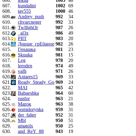
606.
lekha
1005
48
607.
kundalini
1002
69
608.
tav555
1000
46
609.
Andrey_push
992
34
610.
chvarcneger
992
33
611.
Twlllght3r
987
26
612.
_al3x
986
49
613.
PIIT
983
20
614.
Днище_грЕбаное
982
26
615.
Генашка
981
23
616.
Skuuka
981
15
617.
Leg
978
20
618.
leroden
974
49
619.
vafli
971
26
620.
Antares15
969
33
621.
Ready_Steady_Go
969
24
622.
MAI
965
42
623.
Babaeshka
964
60
624.
runfor
963
21
625.
Марэк
963
38
626.
pomidorynka
959
31
627.
der_falter
952
31
628.
Mbl
950
51
629.
amatolx
950
25
630.
and_ReY_88
943
19