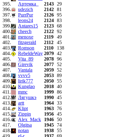
395.
Артемка_
2143
29
396.
udezich
2142
81
397.
PurrPur
2126
95
398.
leons24
2124
83
399.
Antares15
2123
68
400.
cheech
2122
92
401.
menoxe
2119
49
402.
fitzgerald
2112
45
403.
Romson
2110
138
404.
RebeldeWay
2079
42
405.
Vita_89
2078
96
406.
Girevik
2077
52
407.
Vantala
2059
52
408.
vvvv5
2053
89
409.
lirik777
2050
55
410.
Kunglao
2018
40
411.
mmc
1999
86
412.
Лягушкэ
1990
45
413.
artt
1964
33
414.
Klipt
1963
76
415.
Zippin
1956
45
416.
Alex_Mack
1946
50
417.
Olgitsa
1945
74
418.
notan
1938
55
419.
el-r
1937
69