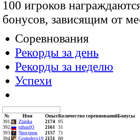
100 игроков награждаютс
бонусов, зависящим от ме
Соревнования
Рекорды за день
Рекорды за неделю
Успехи
№
Имя
Опыт
Количество соревнований
Бонусы
391.
Ztanka
2174
95
392.
nihau93
2161
31
393.
Чиндрик
2157
71
394.
Grainderx19
2151
80