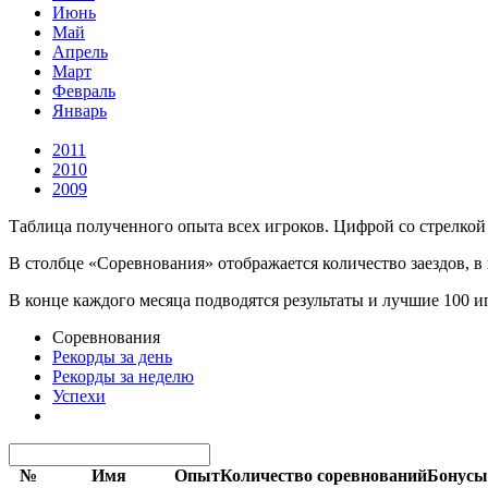
Июнь
Май
Апрель
Март
Февраль
Январь
2011
2010
2009
Таблица полученного опыта всех игроков. Цифрой со стрелкой 
В столбце «Соревнования» отображается количество заездов, в
В конце каждого месяца подводятся результаты и лучшие 100 
Соревнования
Рекорды за день
Рекорды за неделю
Успехи
№
Имя
Опыт
Количество соревнований
Бонусы