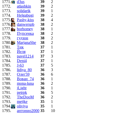
1771.
d3us
39
2
1772.
atlashkin
39
2
1773.
solidarik
39
1
1774.
Helgabugi
39
2
1775.
Pashy-kiss
38
4
1776.
danwerspb
38
2
1777.
borhomey
38
1
1778.
Пупсенка
38
2
1779.
гудзон
38
2
1780.
MarjanaShe
38
2
1781.
Тик
37
1
1782.
Йеля
37
1
1783.
pavel1214
37
3
1784.
Deni4
37
1
1785.
J-63
37
5
1786.
lidiya_80
36
3
1787.
Олег59
36
6
1788.
Вован_74
36
1
1789.
mona-luna
36
2
1790.
jLight
36
1
1791.
petrpk
36
5
1792.
TheDooM
36
2
1793.
metjke
35
1
1794.
oliviya
35
1
1795.
антонио2000
35
10