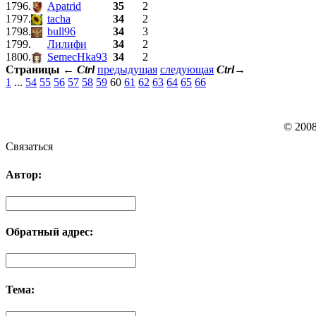
1796.
Apatrid
35
2
1797.
tacha
34
2
1798.
bull96
34
3
1799.
Лилифи
34
2
1800.
SemecHka93
34
2
Страницы
←
Ctrl
предыдущая
следующая
Ctrl
→
1
...
54
55
56
57
58
59
60
61
62
63
64
65
66
© 200
Связаться
Автор:
Обратный адрес:
Тема: