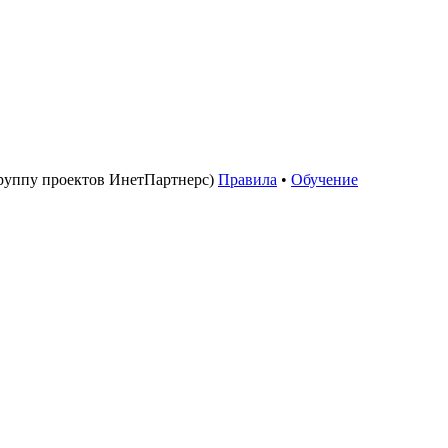
руппу проектов ИнетПартнерс)
Правила
•
Обучение