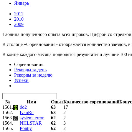
Январь
2011
2010
2009
Таблица полученного опыта всех игроков. Цифрой со стрелкой 
В столбце «Соревнования» отображается количество заездов, в
В конце каждого месяца подводятся результаты и лучшие 100 
Соревнования
Рекорды за день
Рекорды за неделю
Успехи
№
Имя
Опыт
Количество соревнований
Бону
1561.
бо2
63
17
1562.
IvanRu
63
2
1563.
system_error
62
2
1564.
NHLSTAR
62
3
1565.
Pontiy
62
2