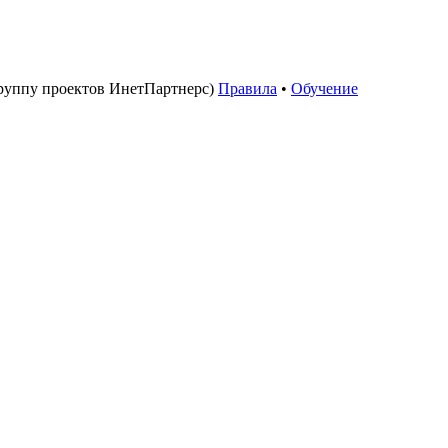
руппу проектов ИнетПартнерс)
Правила
•
Обучение