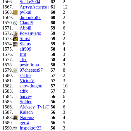
1566.
Snake2004
62
2
1567.
АртурАсатрян
61
12
1568.
pvlkul
60
2
1569.
dimonko87
60
2
1570.
ClaudS
60
6
1571.
Abbill
59
6
1572.
Романчело
59
2
1573.
Sinist
59
2
1574.
Siams
59
6
1575.
alf999
58
4
1576.
Ifrit
58
3
1577.
afix
58
4
1578.
pestr_irina
58
3
1579.
97cheetos97
57
8
1580.
sh1ko
57
2
1581.
VictorV
57
3
1582.
snowdragon
57
10
1583.
adfx
57
3
1584.
harvey
56
6
1585.
Splder
56
2
1586.
Aleksey_Tv1sT
56
6
1587.
Kalach
56
3
1588.
Nareinz
56
4
1589.
geri4
56
5
1590.
Inspektor23
56
3