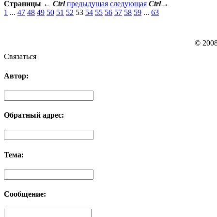
Страницы
←
Ctrl
предыдущая
следующая
Ctrl
→
1
...
47
48
49
50
51
52
53
54
55
56
57
58
59
...
63
© 200
Связаться
Автор:
Обратный адрес:
Тема:
Сообщение: