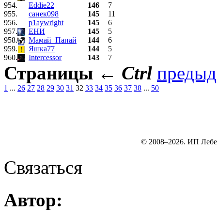
954.
Eddie22
146
7
955.
санек098
145
11
956.
p1aywright
145
6
957.
ЕНИ
145
5
958.
Мамай_Папай
144
6
959.
Яшка77
144
5
960.
Intercessor
143
7
Страницы
←
Ctrl
преды
1
...
26
27
28
29
30
31
32
33
34
35
36
37
38
...
50
© 2008–2026. ИП Лебе
Связаться
Автор: