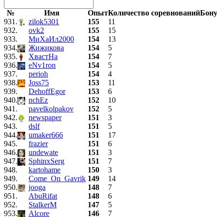
№
Имя
Опыт
Количество соревнований
Бон
931.
zilok5301
155
11
932.
ovk2
155
15
933.
МиХаИл2000
154
13
934.
Жижикова
154
5
935.
ХвастНа
154
7
936.
eNv1ron
154
5
937.
perioh
154
4
938.
Joss75
153
11
939.
DehoffEgor
153
6
940.
nchEz
152
10
941.
pavelkolpakov
152
5
942.
newspaper
151
3
943.
dslf
151
5
944.
umaker666
151
17
945.
frazier
151
6
946.
undewate
151
3
947.
SphinxSerg
151
7
948.
kartohame
150
3
949.
Come_On_Gavrik
149
14
950.
jooga
148
7
951.
AbuRifat
148
6
952.
StalkerM
147
5
953.
Alcore
146
7