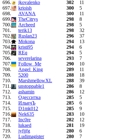
696.
jkovalenko
302
11
697.
krioish
300
5
698.
AVANA
300
11
699.
TheCitrys
298
8
700.
Archeed
298
5
701.
terik13
298
32
702.
Ruslan23
296
37
703.
Mokona
294
13
704.
kristi95
294
6
705.
REq
294
5
706.
severelarina
293
7
707.
Follow_Me
290
10
708.
Angel_King
289
11
709.
5200
288
18
710.
MarshmellowXL
288
39
711.
unstoppable1
286
8
712.
ashamin
286
12
713.
Одесситка
285
5
714.
ИльичЪ
285
6
715.
D1mk012
285
9
716.
Nek635
283
10
717.
Inc0re
282
12
718.
lukaed
281
19
719.
jyfjjfg
280
6
720.
Ludimagister
280
7