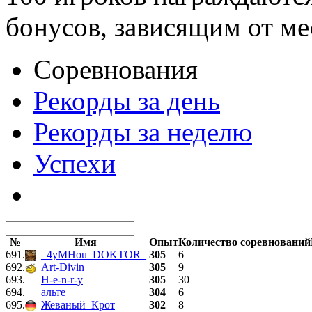
бонусов, зависящим от ме
Соревнования
Рекорды за день
Рекорды за неделю
Успехи
№
Имя
Опыт
Количество соревнований
691.
_4yMHou_DOKTOR_
305
6
692.
Art-Divin
305
9
693.
H-e-n-r-y
305
30
694.
альте
304
6
695.
Жеваный_Крот
302
8