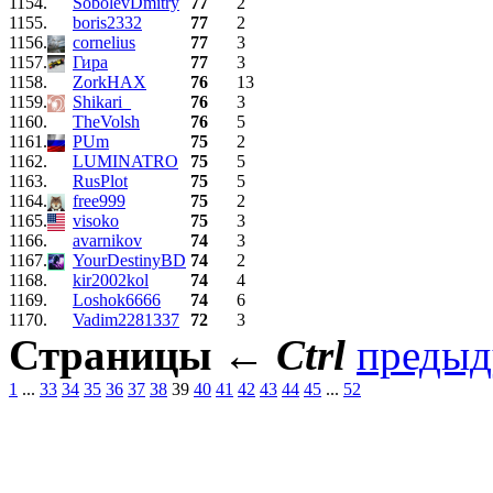
1154.
SobolevDmitry
77
2
1155.
boris2332
77
2
1156.
cornelius
77
3
1157.
Гира
77
3
1158.
ZorkHAX
76
13
1159.
Shikari_
76
3
1160.
TheVolsh
76
5
1161.
PUm
75
2
1162.
LUMINATRO
75
5
1163.
RusPlot
75
5
1164.
free999
75
2
1165.
visoko
75
3
1166.
avarnikov
74
3
1167.
YourDestinyBD
74
2
1168.
kir2002kol
74
4
1169.
Loshok6666
74
6
1170.
Vadim2281337
72
3
Страницы
←
Ctrl
преды
1
...
33
34
35
36
37
38
39
40
41
42
43
44
45
...
52