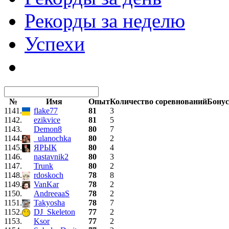
Рекорды за неделю
Успехи
№
Имя
Опыт
Количество соревнований
Бону
1141.
flake77
81
3
1142.
ezikvice
81
5
1143.
Demon8
80
7
1144.
_ulanochka
80
2
1145.
ЯРЫК
80
4
1146.
nastavnik2
80
3
1147.
Trunk
80
2
1148.
rdoskoch
78
8
1149.
VanKar
78
2
1150.
AndreeaaS
78
2
1151.
Takyosha
78
7
1152.
DJ_Skeleton
77
2
1153.
Ksor
77
2