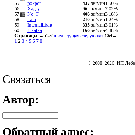
55.
pokpor
437
зн/мин
1,50%
56.
Хадзу
96
зн/мин
7,02%
57.
Ne_T
406
зн/мин
3,18%
58.
Tahi
210
зн/мин
1,24%
59.
InternalLight
335
зн/мин
3,01%
60.
f_kafka
166
зн/мин
4,38%
Страницы
←
Ctrl
предыдущая
следующая
Ctrl
→
1
2
3
4
5
6
7
8
© 2008–2026. ИП Лебе
Связаться
Автор:
Обратный адрес: