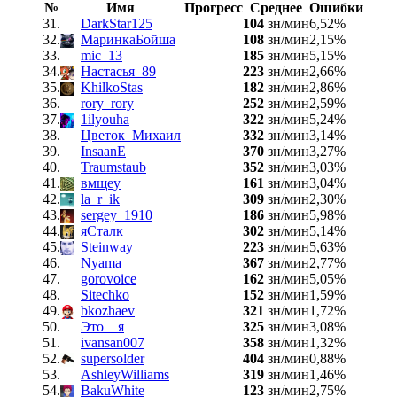
№
Имя
Прогресс
Среднее
Ошибки
31.
DarkStar125
104
зн/мин
6,52%
32.
МаринкаБойша
108
зн/мин
2,15%
33.
mic_13
185
зн/мин
5,15%
34.
Настасья_89
223
зн/мин
2,66%
35.
KhilkoStas
182
зн/мин
2,86%
36.
rory_rory
252
зн/мин
2,59%
37.
1ilyouha
322
зн/мин
5,24%
38.
Цветок_Михаил
332
зн/мин
3,14%
39.
InsaanE
370
зн/мин
3,27%
40.
Traumstaub
352
зн/мин
3,03%
41.
вмщеу
161
зн/мин
3,04%
42.
la_r_ik
309
зн/мин
2,30%
43.
sergey_1910
186
зн/мин
5,98%
44.
яСталк
302
зн/мин
5,14%
45.
Steinway
223
зн/мин
5,63%
46.
Nyama
367
зн/мин
2,77%
47.
gorovoice
162
зн/мин
5,05%
48.
Sitechko
152
зн/мин
1,59%
49.
bkozhaev
321
зн/мин
1,72%
50.
Это__я
325
зн/мин
3,08%
51.
ivansan007
358
зн/мин
1,32%
52.
supersolder
404
зн/мин
0,88%
53.
AshleyWilliams
319
зн/мин
1,46%
54.
BakuWhite
123
зн/мин
2,75%