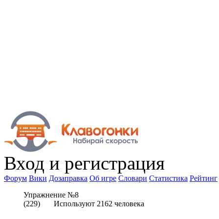
Вход
и регистрация
Форум
Вики
Дозаправка
Об игре
Словари
Статистика
Рейтинг
Упражнение №8
(
229
) Используют
2162
человека