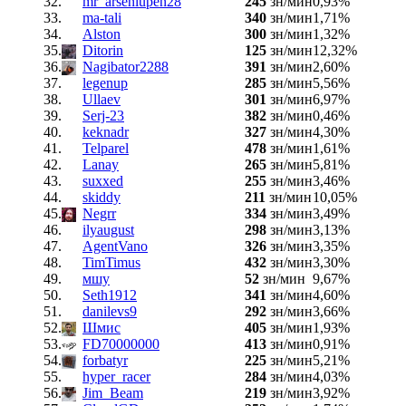
32.
mr_arsenlupen28
245
зн/мин
0,93%
33.
ma-tali
340
зн/мин
1,71%
34.
Alston
300
зн/мин
1,32%
35.
Ditorin
125
зн/мин
12,32%
36.
Nagibator2288
391
зн/мин
2,60%
37.
legenup
285
зн/мин
5,56%
38.
Ullaev
301
зн/мин
6,97%
39.
Serj-23
382
зн/мин
0,46%
40.
keknadr
327
зн/мин
4,30%
41.
Telparel
478
зн/мин
1,61%
42.
Lanay
265
зн/мин
5,81%
43.
suxxed
255
зн/мин
3,46%
44.
skiddy
211
зн/мин
10,05%
45.
Negrr
334
зн/мин
3,49%
46.
ilyaugust
298
зн/мин
3,13%
47.
AgentVano
326
зн/мин
3,35%
48.
TimTimus
432
зн/мин
3,30%
49.
мшу
52
зн/мин
9,67%
50.
Seth1912
341
зн/мин
4,60%
51.
danilevs9
292
зн/мин
3,66%
52.
Шмис
405
зн/мин
1,93%
53.
FD70000000
413
зн/мин
0,91%
54.
forbatyr
225
зн/мин
5,21%
55.
hyper_racer
284
зн/мин
4,03%
56.
Jim_Beam
219
зн/мин
3,92%