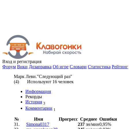
Вход
и регистрация
Форум
Вики
Дозаправка
Об игре
Словари
Статистика
Рейтинг
Марк Леви."Следующий раз"
(
4
) Используют
16
человек
Информация
Рекорды
История
3
Комментарии
1
№
Имя
Прогресс
Среднее
Ошибки
31.
Simona0317
237
зн/мин
0,95%