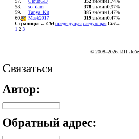
57.
CloudGD
352
зн/мин
1,74%
58.
so_dam
378
зн/мин
0,97%
59.
Tanya_Kit
385
зн/мин
1,47%
60.
Mask2017
319
зн/мин
0,47%
Страницы
←
Ctrl
предыдущая
следующая
Ctrl
→
1
2
3
© 2008–2026. ИП Лебе
Связаться
Автор:
Обратный адрес: