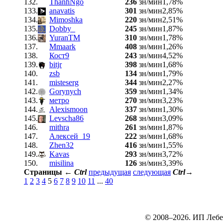
132.
ThanhNgo
236
зн/мин
1,78%
133.
anavatis
301
зн/мин
2,85%
134.
Mimoshka
220
зн/мин
2,51%
135.
Dobby_
245
зн/мин
1,87%
136.
YuranTM
310
зн/мин
1,78%
137.
Mmaark
408
зн/мин
1,26%
138.
Кост9
243
зн/мин
4,52%
139.
bitjr
398
зн/мин
1,68%
140.
zsb
134
зн/мин
1,79%
141.
misteserg
344
зн/мин
2,27%
142.
Gorynych
359
зн/мин
1,34%
143.
метро
270
зн/мин
3,23%
144.
Alexismoon
337
зн/мин
1,30%
145.
Levscha86
268
зн/мин
3,09%
146.
mithra
261
зн/мин
1,87%
147.
Алексей_19
222
зн/мин
1,68%
148.
Zhen32
416
зн/мин
1,55%
149.
Kavas
293
зн/мин
3,72%
150.
misilina
126
зн/мин
3,39%
Страницы
←
Ctrl
предыдущая
следующая
Ctrl
→
1
2
3
4
5
6
7
8
9
10
11
...
40
© 2008–2026. ИП Лебе