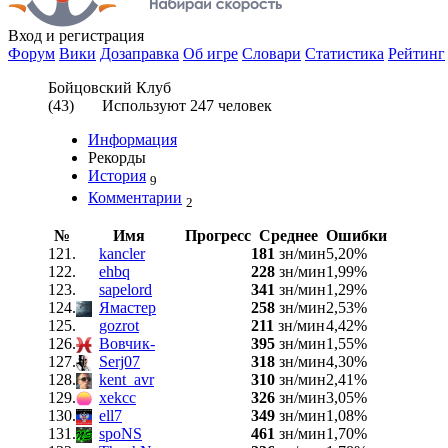
Вход
и регистрация
Форум
Вики
Дозаправка
Об игре
Словари
Статистика
Рейтинг
Бойцовский Клуб
(
43
) Используют
247
человек
Информация
Рекорды
История
9
Комментарии
2
№
Имя
Прогресс
Среднее
Ошибки
121.
kancler
181
зн/мин
5,20%
122.
ehbq
228
зн/мин
1,99%
123.
sapelord
341
зн/мин
1,29%
124.
Ямастер
258
зн/мин
2,53%
125.
gozrot
211
зн/мин
4,42%
126.
Вовчик-
395
зн/мин
1,55%
127.
Serj07
318
зн/мин
4,30%
128.
kent_avr
310
зн/мин
2,41%
129.
xekcc
326
зн/мин
3,05%
130.
ell7
349
зн/мин
1,08%
131.
spoNS
461
зн/мин
1,70%