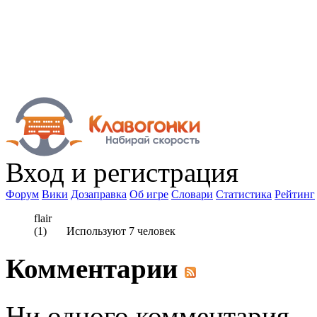
Вход
и регистрация
Форум
Вики
Дозаправка
Об игре
Словари
Статистика
Рейтинг
flair
(
1
) Используют
7
человек
Комментарии
Ни одного комментария.