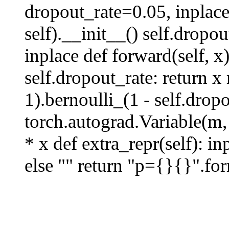
dropout_rate=0.05, inplac
self).__init__() self.dropo
inplace def forward(self, x):
self.dropout_rate: return x
1).bernoulli_(1 - self.drop
torch.autograd.Variable(m,
* x def extra_repr(self): inp
else "" return "p={}{}".for