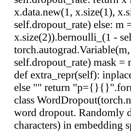
x.data.new(1, x.size(1), x.s
self.dropout_rate) else: m 
x.size(2)).bernoulli_(1 - s
torch.autograd.Variable(m,
self.dropout_rate) mask =
def extra_repr(self): inplace
else "" return "p={}{}".for
class WordDropout(torch.n
word dropout. Randomly dr
characters) in embedding sp