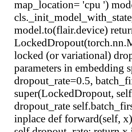
map_location= 'cpu ') mod
cls._init_model_with_state
model.to(flair.device) retu
LockedDropout(torch.nn.M
locked (or variational) dr
parameters in embedding sp
dropout_rate=0.5, batch_fi
super(LockedDropout, self)
dropout_rate self.batch_firs
inplace def forward(self, x):
self.dropout_rate: return x 