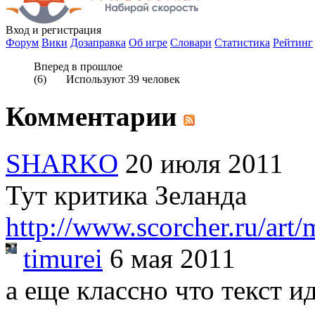
Вход
и регистрация
Форум
Вики
Дозаправка
Об игре
Словари
Статистика
Рейтинг
Вперед в прошлое
(
6
) Используют
39
человек
Комментарии
SHARKO
20 июля 2011
Тут критика Зеланда
http://www.scorcher.ru/art/
timurei
6 мая 2011
а еще классно что текст ид