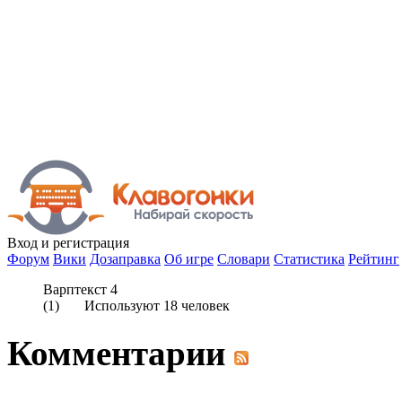
Вход
и регистрация
Форум
Вики
Дозаправка
Об игре
Словари
Статистика
Рейтинг
Варптекст 4
(
1
) Используют
18
человек
Комментарии