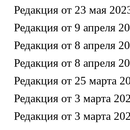
Редакция от 23 мая 2023
Редакция от 9 апреля 20
Редакция от 8 апреля 20
Редакция от 8 апреля 20
Редакция от 25 марта 20
Редакция от 3 марта 202
Редакция от 3 марта 202