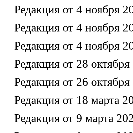
Редакция от 4 ноября 2
Редакция от 4 ноября 2
Редакция от 4 ноября 2
Редакция от 28 октября 
Редакция от 26 октября 
Редакция от 18 марта 20
Редакция от 9 марта 202