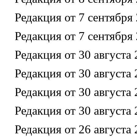
Редакция от 7 сентября 
Редакция от 7 сентября 
Редакция от 30 августа 
Редакция от 30 августа 
Редакция от 30 августа 
Редакция от 30 августа 
Редакция от 26 августа 