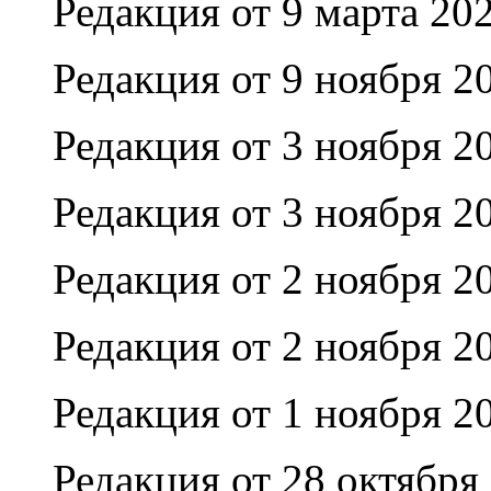
Редакция от 9 марта 202
Редакция от 9 ноября 2
Редакция от 3 ноября 2
Редакция от 3 ноября 2
Редакция от 2 ноября 20
Редакция от 2 ноября 20
Редакция от 1 ноября 2
Редакция от 28 октября 