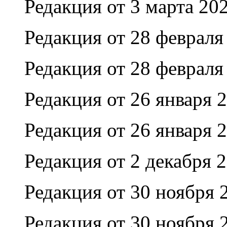
Редакция от 3 марта 202
Редакция от 28 февраля
Редакция от 28 февраля
Редакция от 26 января 2
Редакция от 26 января 2
Редакция от 2 декабря 2
Редакция от 30 ноября 
Редакция от 30 ноября 