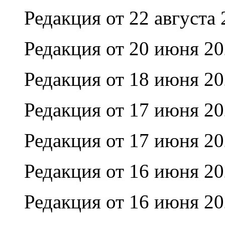
Редакция от 22 августа 
Редакция от 20 июня 20
Редакция от 18 июня 20
Редакция от 17 июня 20
Редакция от 17 июня 20
Редакция от 16 июня 20
Редакция от 16 июня 20