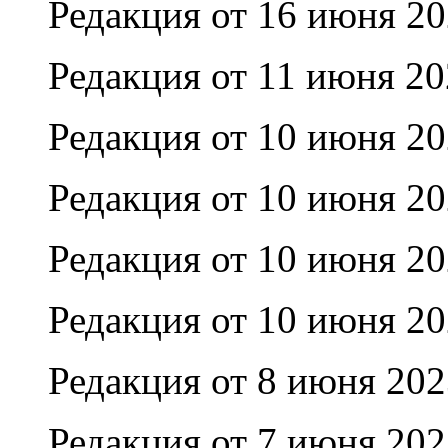
Редакция от 16 июня 20
Редакция от 11 июня 20
Редакция от 10 июня 20
Редакция от 10 июня 20
Редакция от 10 июня 20
Редакция от 10 июня 20
Редакция от 8 июня 202
Редакция от 7 июня 202