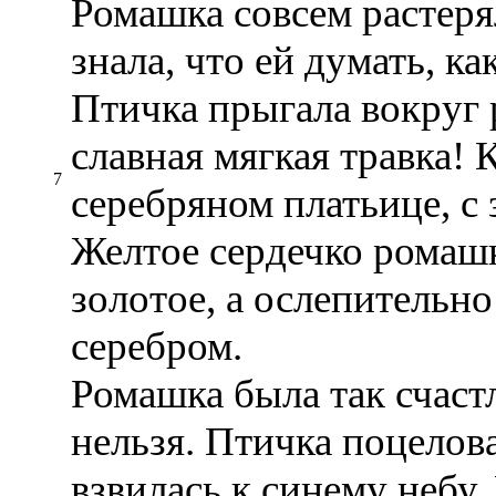
Ромашка совсем растеря
знала, что ей думать, ка
Птичка прыгала вокруг 
славная мягкая травка! 
7
серебряном платьице, с
Желтое сердечко ромашк
золотое, а ослепительн
серебром.
Ромашка была так счастли
нельзя. Птичка поцелова
взвилась к синему небу.