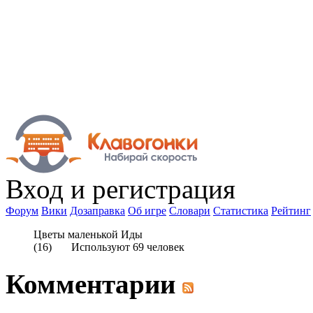
Вход
и регистрация
Форум
Вики
Дозаправка
Об игре
Словари
Статистика
Рейтинг
Цветы маленькой Иды
(
16
) Используют
69
человек
Комментарии