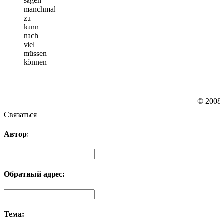
sagen
manchmal
zu
kann
nach
viel
müssen
können
© 200
Связаться
Автор:
Обратный адрес:
Тема: