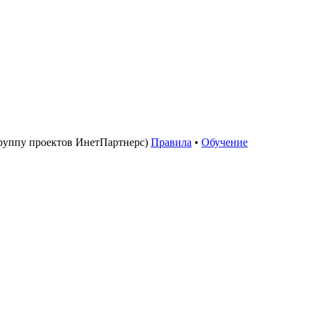
руппу проектов ИнетПартнерс)
Правила
•
Обучение