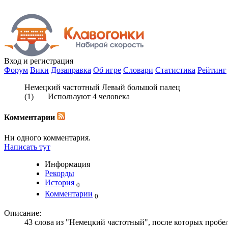
Вход
и регистрация
Форум
Вики
Дозаправка
Об игре
Словари
Статистика
Рейтинг
Немецкий частотный Левый большой палец
(
1
) Используют
4
человека
Комментарии
Ни одного комментария.
Написать тут
Информация
Рекорды
История
0
Комментарии
0
Описание:
43 слова из "Немецкий частотный", после которых проб