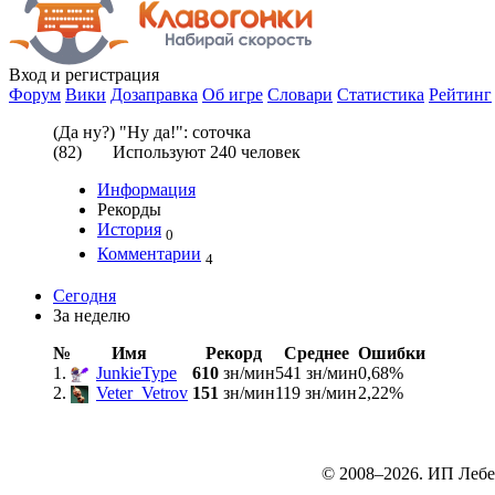
Вход
и регистрация
Форум
Вики
Дозаправка
Об игре
Словари
Статистика
Рейтинг
(Да ну?) "Ну да!": соточка
(
82
) Используют
240
человек
Информация
Рекорды
История
0
Комментарии
4
Сегодня
За неделю
№
Имя
Рекорд
Среднее
Ошибки
1.
JunkieType
610
зн/мин
541 зн/мин
0,68%
2.
Veter_Vetrov
151
зн/мин
119 зн/мин
2,22%
© 2008–2026. ИП Лебе