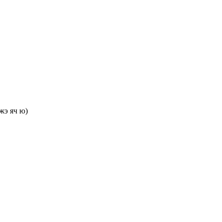
жэ яч ю)