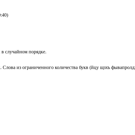
:40)
х в случайном порядке.
 Слова из ограниченного количества букв (йцу щзхъ фывапролд