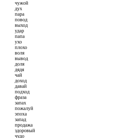
чужой
дух
пара
повод
выход
удар
папа
ухо
плохо
воля
вывод
доля
дядя
чай
доход
давай
подход
фраза
запах
пожалуй
эпоха
запад
продажа
здоровый
чудо