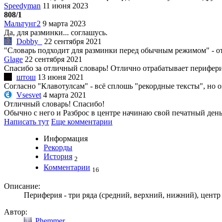
Speedyman
11 июня 2023
808/1
Мальтунг2
9 марта 2023
Да, для разминки... соглашусь.
Dobby_
22 сентября 2021
"Словарь подходит для разминки перед обычным режимом" - о
Glage
22 сентября 2021
Спасибо за отличный словарь! Отлично отрабатывает перифер
штош
13 июня 2021
Согласно "Клавотулсам" - всё сплошь "рекордные тексты", но ок
Vsesvet
4 марта 2021
Отличный словарь! Спасибо!
Обычно с него и Разброс в центре начинаю свой печатный день
Написать тут
Еще комментарии
Информация
Рекорды
История
2
Комментарии
16
Описание:
Периферия - три ряда (средний, верхний, нижний), центр 
Автор:
Phemmer