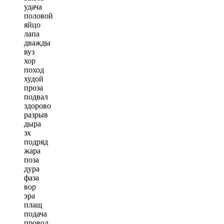
удача
половой
яйцо
лапа
дважды
вуз
хор
поход
худой
проза
подвал
здорово
разрыв
дыра
эх
подряд
жара
поза
дура
фаза
вор
эра
плащ
подача
провод