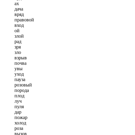
ах
дача
вряд
правовой
вход
ой
злой
рад
зря
зло
взрыв
почва
увы
уход
пауза
розовый
порода
плод
луч
пуля
дар
пожар
холод
роза
вызов