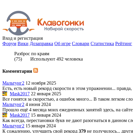
Вход
и регистрация
Форум
Вики
Дозаправка
Об игре
Словари
Статистика
Рейтинг
Разброс по краям
(
75
) Используют
492
человека
Комментарии
Мальтунг2
12 ноября 2025
Есть, есть новый рекорд скорости в этом упражнении... правда,
Mask2017
22 января 2025
Все гонятся за скоростью, а ошибок много... В таком легком сл
Мальтунг2
4 июня 2024
Прошло ещё 4 месяца моих ежедневных занятий здесь, на сайте.
Mask2017
15 января 2024
Как всегда, перестановки букв не дают разогнаться в данном сло
Мальтунг2
15 января 2024
К сожалению, улучшить свой рекорд
379
не получилось... други