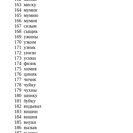
163
миску
164
мумии
165
мумию
166
мумия
167
сизым
168
сыщик
169
ужины
170
узким
171
узник
172
унизи
173
усики
174
физик
175
химия
176
циник
177
чичик
178
чуйку
179
чухны
180
шинку
181
буйку
182
видывал
183
вишни
184
вишня
185
внуки
186
вызыв
187
вышку