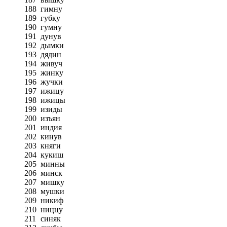
188
гимну
189
губку
190
гумну
191
дунув
192
дымки
193
дядин
194
живуч
195
жинку
196
жучки
197
ижицу
198
ижицы
199
изиды
200
изъян
201
индия
202
кинув
203
княги
204
кукиш
205
минны
206
минск
207
мишку
208
мушки
209
никиф
210
ниццу
211
синяк