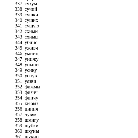
337
сухум
338
сучий
339
сушки
340
сущих
341
сущую
342
схимн
343
схимы
344
убийс
345
уживч
346
умниц
347
унижу
348
уныни
349
усику
350
уснув
351
уязви
352
фижмы
353
физич
354
финчу
355
хыбыз
356
цинич
357
чувяк
358
шмигу
359
шубки
360
шхуны
361
щукин