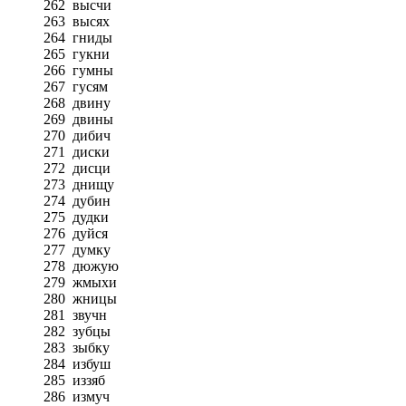
262
высчи
263
высях
264
гниды
265
гукни
266
гумны
267
гусям
268
двину
269
двины
270
дибич
271
диски
272
дисци
273
днищу
274
дубин
275
дудки
276
дуйся
277
думку
278
дюжую
279
жмыхи
280
жницы
281
звучн
282
зубцы
283
зыбку
284
избуш
285
иззяб
286
измуч