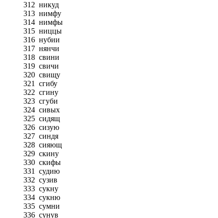
312
никуд
313
нимфу
314
нимфы
315
ниццы
316
нубии
317
нянчи
318
свини
319
свичи
320
свищу
321
сгибу
322
сгину
323
сгуби
324
сивых
325
сидящ
326
сизую
327
синдя
328
сияющ
329
скину
330
скифы
331
судию
332
сузив
333
сукну
334
сукню
335
сумни
336
сунув