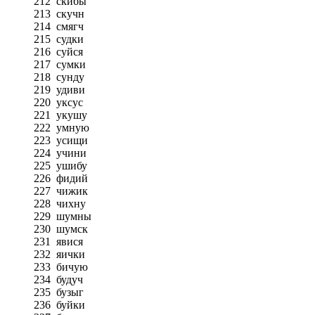
212
скибы
213
скучн
214
смягч
215
судки
216
суйся
217
сумки
218
сунду
219
удиви
220
уксус
221
укушу
222
умную
223
усищи
224
учини
225
ушибу
226
фидий
227
чижик
228
чихну
229
шумны
230
шумск
231
явися
232
яички
233
бичую
234
будуч
235
бузыг
236
буйки