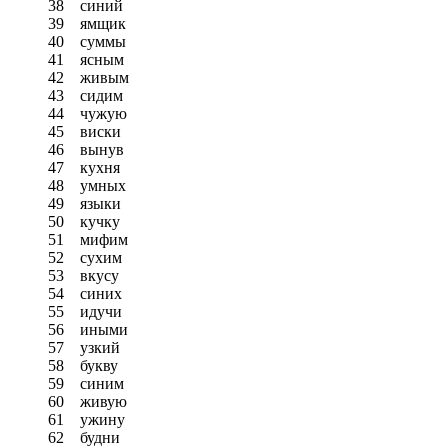
38
синий
39
ямщик
40
суммы
41
ясным
42
живым
43
сидим
44
чужую
45
виски
46
вынув
47
кухня
48
умных
49
языки
50
кучку
51
мифим
52
сухим
53
вкусу
54
синих
55
идучи
56
иными
57
узкий
58
букву
59
синим
60
живую
61
ужину
62
будни