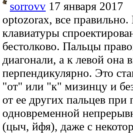
sorrovv
17 января 2017
optozorax, все правильно.
клавиатуры спроектирова
бестолково. Пальцы право
диагонали, а к левой она 
перпендикулярно. Это ста
"от" или "к" мизинцу и б
от ее других пальцев при 
одновременной непрерывн
(цыч, йфя), даже с неко