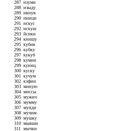
287
изуми
288
изыду
289
икнув
290
иници
291
искус
292
искуш
293
йсики
294
книшу
295
кубик
296
кубку
297
кукуб
298
кумин
299
куниц
300
куску
301
кучум
302
кэфии
303
миную
304
миссы
305
мужич
306
мумму
307
мунди
308
мучим
309
мушку
310
мывши
311
мычки