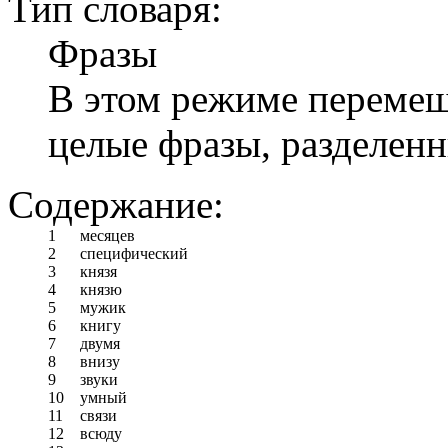
Тип словаря:
Фразы
В этом режиме перемеши
целые фразы, разделен
Содержание:
1
месяцев
2
специфический
3
князя
4
князю
5
мужик
6
книгу
7
двумя
8
внизу
9
звуки
10
умный
11
связи
12
всюду