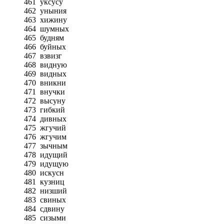
461
уксусу
462
уныния
463
хижину
464
шумных
465
будням
466
буйных
467
взвизг
468
видную
469
видных
470
вникни
471
внучки
472
высуну
473
гибкий
474
дивных
475
жгучий
476
жгучим
477
зычным
478
идущий
479
идущую
480
искусн
481
кузниц
482
низший
483
свиных
484
сдвину
485
сизыми