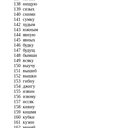
138
нищую
139
сизых
140
сними
141
сумку
142
худым
143
южным
144
явную
145
явных
146
будку
147
будущ
148
бымши
149
всяку
150
выучу
151
вышиб
152
вышки
153
гибну
154
джигу
155
извин
156
изюму
157
иссяк
158
кивну
159
кишмя
160
кубки
161
кузин
162
миняй