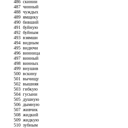
486
скинии
487
чинный
488
чуждых
489
ямщику
490
бивший
491
буйную
492
буйным
493
взямши
494
видным
495
видючи
496
винница
497
винный
498
винных
499
внушив
500
вскину
501
вычищу
502
вышняя
503
гибкую
504
гусыни
505
душную
506
дымную
507
живчик
508
жидкий
509
жидкую
510
зубным