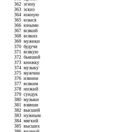
362
эгину
363
эскиз
364
южную
365
юзыся
366
юными
367
всякий
368
всяких
369
мужики
370
будучи
371
всякую
372
бывший
373
книжку
374
музыку
375
мужчин
376
извини
377
всяким
378
низкий
379
сундук
380
музыки
381
взявши
382
высший
383
нужным
384
мягкий
385
высших
386
видный