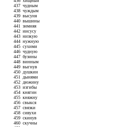
436
хищный
437
чудным
438
чуждым
439
высуня
440
вышины
441
зимняя
442
иисусу
443
низкую
444
нужную
445
сухими
446
чудную
447
бузины
448
винным
449
выгнув
450
душкин
451
дынями
452
дюжину
453
изгибы
454
княгин
455
княжну
456
свыкся
457
связки
458
сивухи
459
скинув
460
скучны