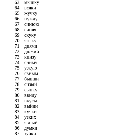
63
мышку
64
всяки
65
жучку
66
нужду
67
синюю
68
синяя
69
скуку
70
языку
71
днями
72
дюжий
73
книзу
74
сниму
75
узкую
76
явным
77
бывши
78
сизый
79
сынку
80
ввиду
81
вкусы
82
выйди
83
кучки
84
узких
85
явный
86
думки
87
зубки