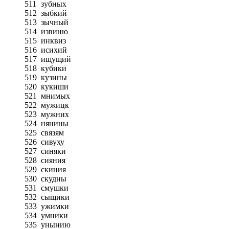
511
зубных
512
зыбкий
513
зычный
514
извиню
515
инквиз
516
исихий
517
ищущий
518
кубики
519
кузины
520
кукиши
521
мнимых
522
мужицк
523
мужних
524
нянины
525
связям
526
сивуху
527
синяки
528
сияния
529
скиния
530
скудны
531
смушки
532
сыщики
533
ужимки
534
умники
535
унынию