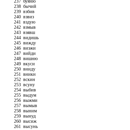
237
буяню
238
бычий
239
взбив
240
взвиз
241
вздую
242
взмыв
243
взявш
244
видишь
245
вижду
246
визжи
247
вийди
248
вишню
249
вкуси
250
вниду
251
вникн
252
вскин
253
всуну
254
выбив
255
выдум
256
выжми
257
вымыв
258
выним
259
вынуд
260
высиж
261
высунь