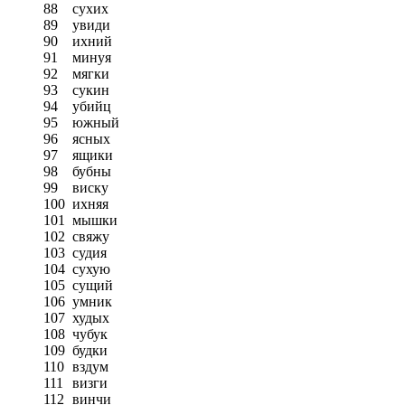
88
сухих
89
увиди
90
ихний
91
минуя
92
мягки
93
сукин
94
убийц
95
южный
96
ясных
97
ящики
98
бубны
99
виску
100
ихняя
101
мышки
102
свяжу
103
судия
104
сухую
105
сущий
106
умник
107
худых
108
чубук
109
будки
110
вздум
111
визги
112
винчи