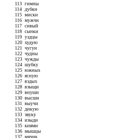
113
гимны
114
дубки
115
миски
116
мужчи
117
сивый
118
сынки
119
уздцы
120
худую
121
чугун
122
чудны
123
чужды
124
шубку
125
южных
126
ясную
127
вздых
128
взыщи
129
внуши
130
высши
131
выучи
132
дикую
133
звуку
134
изыди
135
киями
136
мышцы
137
мячик