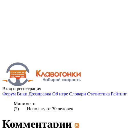
Вход
и регистрация
Форум
Вики
Дозаправка
Об игре
Словари
Статистика
Рейтинг
Минимечта
(
7
) Используют
30
человек
Комментарии