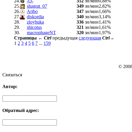
24.
-О-
352
зн/мин
0,88%
25.
shagrat_07
349
зн/мин
2,82%
26.
Aribo
347
зн/мин
1,66%
27.
diskordia
340
зн/мин
3,14%
28.
zloybuka
336
зн/мин
1,41%
29.
shicotus
321
зн/мин
1,61%
30.
macrophageNT
320
зн/мин
1,97%
Страницы
←
Ctrl
предыдущая
следующая
Ctrl
→
1
2
3
4
5
6
7
...
159
© 200
Связаться
Автор:
Обратный адрес: