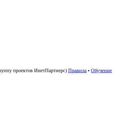
руппу проектов ИнетПартнерс)
Правила
•
Обучение