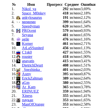
№
Имя
Прогресс
Среднее
Ошибки
1.
Nikol_ya
292
зн/мин
3,69%
2.
Space_M0nkey
418
зн/мин
2,18%
3.
ankylosaurus
191
зн/мин
2,12%
4.
мимими
399
зн/мин
1,64%
5.
Speedyman
620
зн/мин
1,34%
6.
PROcent
579
зн/мин
0,93%
7.
Seyaua
481
зн/мин
1,65%
8.
agile
476
зн/мин
1,16%
9.
Korner
461
зн/мин
2,71%
10.
AtLaSSunited
456
зн/мин
1,13%
11.
C1sk0
427
зн/мин
1,55%
12.
rouster
418
зн/мин
1,90%
13.
anavatis
415
зн/мин
3,41%
14.
DietrichDeurt
408
зн/мин
1,51%
15.
_Snezhinka_
401
зн/мин
2,03%
16.
Asmy
395
зн/мин
0,87%
17.
ErickZaltman
389
зн/мин
2,64%
18.
aGm
380
зн/мин
2,55%
19.
Ar_Kam
365
зн/мин
3,78%
20.
ERINUEZ
359
зн/мин
1,94%
21.
Xiness
355
зн/мин
1,41%
22.
паукан
353
зн/мин
1,65%
23.
ManOfOrange
353
зн/мин
2,58%