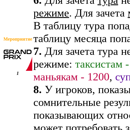
6.
Для зачета
тура
н
режиме
. Для зачета
В таблицу тура попа
таблицу месяца поп
Мероприятие
7.
Для зачета тура 
режиме:
таксистам -
маньякам - 1200
,
су
1
8.
У игроков, показ
сомнительные резул
показывающих относ
может потребовать 