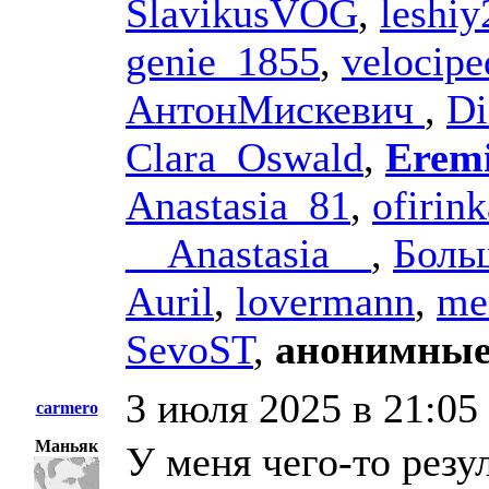
SlavikusVOG
,
leshiy
genie_1855
,
velocipe
АнтонМискевич
,
Di
Clara_Oswald
,
Eremi
Anastasia_81
,
ofirink
__Anastasia__
,
Боль
Auril
,
lovermann
,
me
SevoST
,
анонимные
3 июля 2025 в 21:05
carmero
Маньяк
У меня чего-то резу