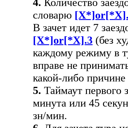
4.
Количество заездо
словарю
[X*]or[*X]
В зачет идет 7 заез
[X*]or[*X].3
(без ху
каждому режиму в ту
вправе не принимат
какой-либо причине
5.
Таймаут первого з
минута или 45 секу
зн/мин.