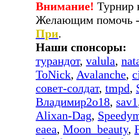
Внимание!
Турнир н
Желающим помочь -
При
.
Наши спонсоры:
турандот
,
valula
,
nat
ToNick
,
Avalanche
,
c
совет-солдат
,
tmpd
,
Владимир2о18
,
sav1
Alixan-Dag
,
Speedy
еаеа
,
Moon_beauty
,