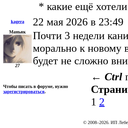
* какие ещё хотели
22 мая 2026 в 23:49
kagera
Маньяк
Почти 3 недели кани
морально к новому 
будет не сложно вни
27
←
Ctrl
Стран
Чтобы писать в форуме, нужно
зарегистрироваться
.
1
2
© 2008–2026. ИП Лебе