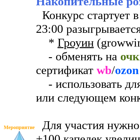
Накопительные ро
Конкурс стартует в 1
23:00 разыгрываетс
*
Гроуин
(growwin
- обменять на
очк
сертификат
wb
/
ozon
- использовать для
или следующем конк
Для участия нужно 
Мероприятие
+100 капелек увели