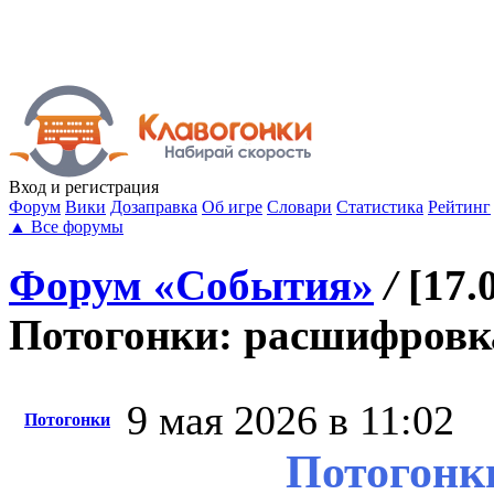
Вход
и регистрация
Форум
Вики
Дозаправка
Об игре
Словари
Статистика
Рейтинг
▲
Все форумы
Форум «События»
/
[17.
Потогонки: расшифровка
9 мая 2026 в 11:02
Потогонки
Потогонк