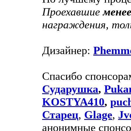
Проехавшие
менее
награждения, тол
Дизайнер:
Phemm
Спасибо спонсора
Сударушка
,
Puka
KOSTYA410
,
puc
Старец
,
Glage
,
Jv
анонимные спонс