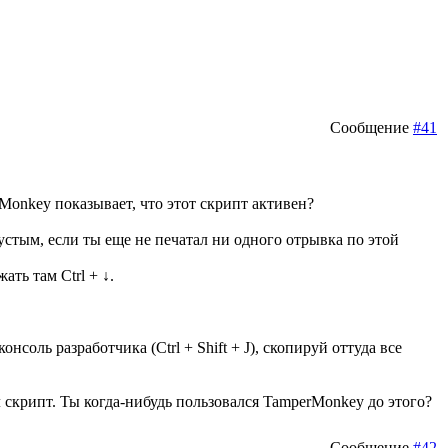
Сообщение
#41
Monkey показывает, что этот скрипт активен?
устым, если ты еще не печатал ни одного отрывка по этой
ать там Ctrl + ↓.
нсоль разработчика (Ctrl + Shift + J), скопируй оттуда все
л скрипт. Ты когда-нибудь пользовался TamperMonkey до этого?
Сообщение
#42