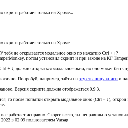
но скрипт работает только на Хроме...
но скрипт работает только на Хроме...
У тебя не открывается модальное окно по нажатию Ctrl + ↓?
mperMonkey, потом установил скрипт и при заходе на КГ Tamper
Ctrl + ↓, должно открыться модальное окно, но оно может быть п
логично. Попробуй, например, зайти на
эту страницу книги
и наж
аново. Версия скрипта должна отображаться 0.9.3.
я, то после попытки открыть модальное окно (Ctrl + ↓), открой ко
не.
 все работает исправно. Скорее всего, ты неправильно установи
2022 в 02:09 пользователем Varsag