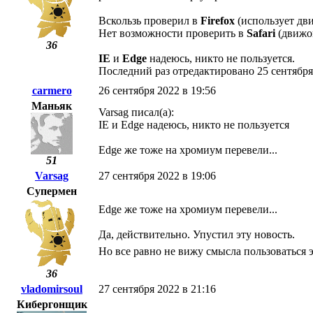
Вскользь проверил в
Firefox
(использует дв
Нет возможности проверить в
Safari
(движок
36
IE
и
Edge
надеюсь, никто не пользуется.
Последний раз отредактировано 25 сентября 
carmero
26 сентября 2022 в 19:56
Маньяк
Varsag писал(а):
IE и Edge надеюсь, никто не пользуется
Edge же тоже на хромиум перевели...
51
Varsag
27 сентября 2022 в 19:06
Супермен
Edge же тоже на хромиум перевели...
Да, действительно. Упустил эту новость.
Но все равно не вижу смысла пользоваться 
36
vladomirsoul
27 сентября 2022 в 21:16
Кибергонщик