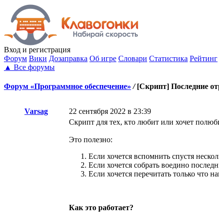
Вход
и регистрация
Форум
Вики
Дозаправка
Об игре
Словари
Статистика
Рейтинг
▲
Все форумы
Форум «Программное обеспечение»
/
[Скрипт] Последние о
Varsag
22 сентября 2022 в 23:39
Скрипт для тех, кто любит или хочет полюб
Это полезно:
Если хочется вспомнить спустя нескол
Если хочется собрать воедино последн
Если хочется перечитать только что 
Как это работает?