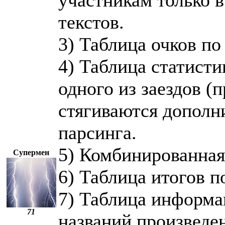
участникам только в
текстов.
3) Таблица очков по
4) Таблица статист
одного из заездов (п
стягиваются дополн
парсинга.
5) Комбинированная
Супермен
6) Таблица итогов 
7) Таблица информа
71
названий произведе