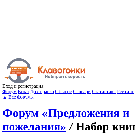
Вход
и регистрация
Форум
Вики
Дозаправка
Об игре
Словари
Статистика
Рейтинг
▲
Все форумы
Форум «Предложения и
пожелания»
/
Набор кни