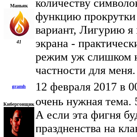
количеству символов
Маньяк
функцию прокрутки 
вариант, Лигурию я
экрана - практическ
41
режим уж слишком н
частности для меня.
12 февраля 2017 в 0
gramh
очень нужная тема.
Кибергонщик
А если эта фигня бу
праздненства на кла