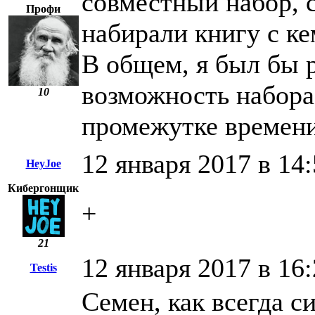
совместный набор, с
Профи
набирали книгу с ке
В общем, я был бы р
возможность набора
10
промежутке времен
12 января 2017 в 14
HeyJoe
Кибергонщик
+
21
12 января 2017 в 16
Testis
Семен, как всегда с