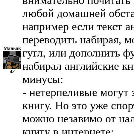
внимательно почитать п
любой домашней обста
например если текст а
переводить набирая, м
Маньяк
гугл, или дополнить ф
набирал английские кн
43
минусы:
- нетерпеливые могут 
книгу. Но это уже спо
можно незавимо от нал
книгу в интернете;