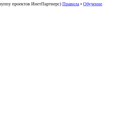
руппу проектов ИнетПартнерс)
Правила
•
Обучение