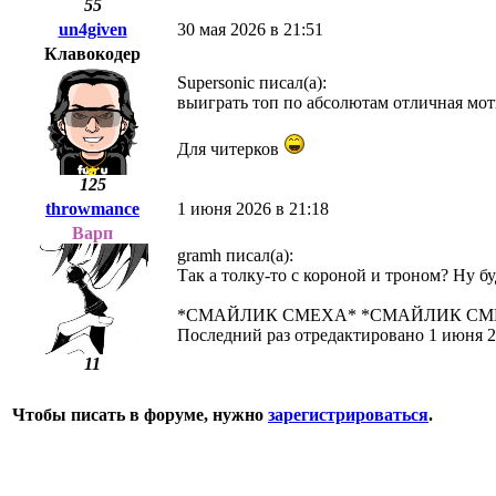
55
un4given
30 мая 2026 в 21:51
Клавокодер
Supersonic писал(а):
выиграть топ по абсолютам отличная мот
Для читерков
125
throwmance
1 июня 2026 в 21:18
Варп
gramh писал(а):
Так а толку-то с короной и троном? Ну бу
*СМАЙЛИК СМЕХА* *СМАЙЛИК СМ
Последний раз отредактировано 1 июня 2
11
Чтобы писать в форуме, нужно
зарегистрироваться
.