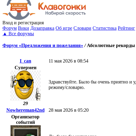
Вход
и регистрация
Форум
Вики
Дозаправка
Об игре
Словари
Статистика
Рейтинг
▲
Все форумы
Форум «Предложения и пожелания»
/
Абсолютные рекорды
I_can
11 мая 2026 в 08:54
Супермен
Здравствуйте. Было бы очень приятно и у
режиму/cловарю.
29
Nowhereman42nd
28 мая 2026 в 05:20
Организатор
событий