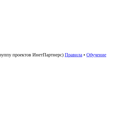
руппу проектов ИнетПартнерс)
Правила
•
Обучение