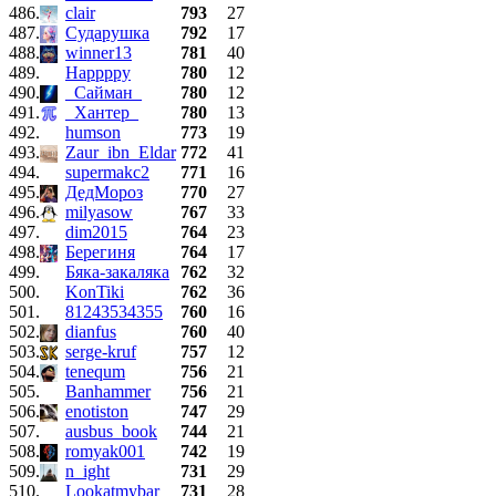
486.
clair
793
27
487.
Сударушка
792
17
488.
winner13
781
40
489.
Happppy
780
12
490.
_Сайман_
780
12
491.
_Хантер_
780
13
492.
humson
773
19
493.
Zaur_ibn_Eldar
772
41
494.
supermakc2
771
16
495.
ДедМороз
770
27
496.
milyasow
767
33
497.
dim2015
764
23
498.
Берегиня
764
17
499.
Бяка-закаляка
762
32
500.
KonTiki
762
36
501.
81243534355
760
16
502.
dianfus
760
40
503.
serge-kruf
757
12
504.
tenequm
756
21
505.
Banhammer
756
21
506.
enotiston
747
29
507.
ausbus_book
744
21
508.
romyak001
742
19
509.
n_ight
731
29
510.
Lookatmybar
731
28