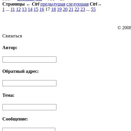
Страницы
←
Ctrl
предыдущая
следующая
Ctrl
→
1
...
11
12
13
14
15
16
17
18
19
20
21
22
23
...
55
© 200
Связаться
Автор:
Обратный адрес:
Тема:
Сообщение: