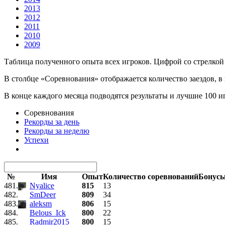
2013
2012
2011
2010
2009
Таблица полученного опыта всех игроков. Цифрой со стрелкой 
В столбце «Соревнования» отображается количество заездов, в
В конце каждого месяца подводятся результаты и лучшие 100 
Соревнования
Рекорды за день
Рекорды за неделю
Успехи
№
Имя
Опыт
Количество соревнований
Бонус
481.
Nyalice
815
13
482.
SmDeer
809
34
483.
aleksm
806
15
484.
Belous_Ick
800
22
485.
Radmir2015
800
15