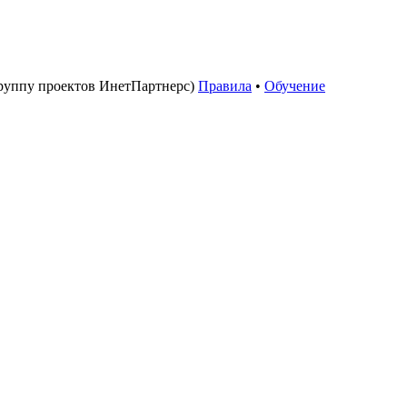
руппу проектов ИнетПартнерс)
Правила
•
Обучение