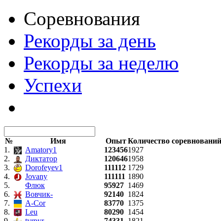
Соревнования
Рекорды за день
Рекорды за неделю
Успехи
№
Имя
Опыт
Количество соревновани
1.
Amatory1
123456
1927
2.
Диктатор
120646
1958
3.
Dorofeyev1
111112
1729
4.
Jovany
111111
1890
5.
Флюк
95927
1469
6.
Вовчик-
92140
1824
7.
A-Cor
83770
1375
8.
Leu
80290
1454
9.
tyrpyr
74331
1821