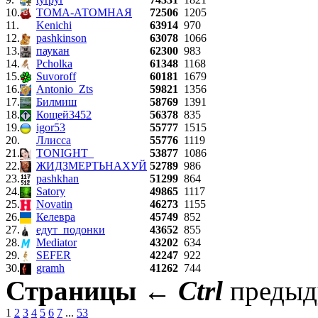
10.
ТОМА-АТОМНАЯ
72506
1205
11.
Kenichi
63914
970
12.
pashkinson
63078
1066
13.
паукан
62300
983
14.
Pcholka
61348
1168
15.
Suvoroff
60181
1679
16.
Antonio_Zts
59821
1356
17.
Билмиш
58769
1391
18.
Кощей3452
56378
835
19.
igor53
55777
1515
20.
Ллисса
55776
1119
21.
TONIGHT_
53877
1086
22.
ЖИДЗМЕРТЬНАХУЙ
52789
986
23.
pashkhan
51299
864
24.
Satory
49865
1117
25.
Novatin
46273
1155
26.
Келевра
45749
852
27.
едут_подонки
43652
855
28.
Mediator
43202
634
29.
SEFER
42247
922
30.
gramh
41262
744
Страницы
←
Ctrl
преды
1
2
3
4
5
6
7
...
53