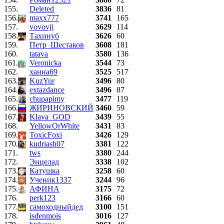
155.
Deleted
3836
81
156.
maxx777
3741
165
157.
vovovji
3629
114
158.
Тахинуб
3626
60
159.
Петр_Шестаков
3608
181
160.
tatava
3580
136
161.
Veronicka
3544
73
162.
ханна69
3525
517
163.
KuzYur
3496
80
164.
extazdance
3496
87
165.
chupapimy
3477
119
166.
ЖИРИНОВСКИЙ
3460
59
167.
Klava_GOD
3439
55
168.
YellowOrWhite
3431
83
169.
ToxicFoxi
3426
129
170.
kudriash07
3381
122
171.
tws
3380
244
172.
Энцелад
3338
102
173.
Катушка
3258
60
174.
Ученик1337
3244
96
175.
АФИНА
3175
72
176.
perk123
3166
60
177.
самоходныйдед
3100
151
178.
isdenmois
3016
127