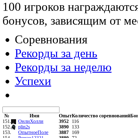
100 игроков награждаютс
бонусов, зависящим от ме
Соревнования
Рекорды за день
Рекорды за неделю
Успехи
№
Имя
Опыт
Количество соревнований
Бо
151.
ОнлиХолли
3952
116
152.
plin2s
3890
133
153.
ОпытноеПоле
3887
169
154.
Роман12321
3880
72