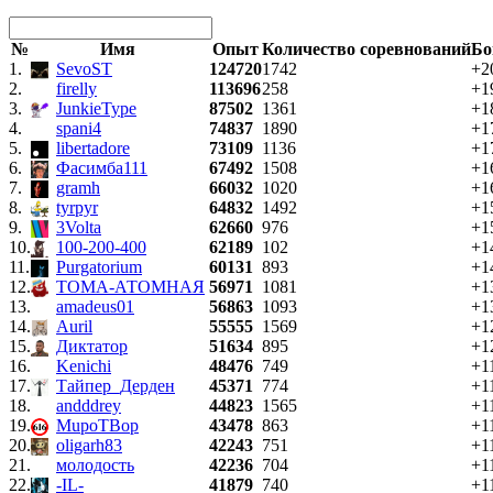
№
Имя
Опыт
Количество соревнований
Бо
1.
SevoST
124720
1742
+2
2.
firelly
113696
258
+1
3.
JunkieType
87502
1361
+1
4.
spani4
74837
1890
+1
5.
libertadore
73109
1136
+1
6.
Фасимба111
67492
1508
+1
7.
gramh
66032
1020
+1
8.
tyrpyr
64832
1492
+1
9.
3Volta
62660
976
+1
10.
100-200-400
62189
102
+1
11.
Purgatorium
60131
893
+1
12.
ТОМА-АТОМНАЯ
56971
1081
+1
13.
amadeus01
56863
1093
+1
14.
Auril
55555
1569
+1
15.
Диктатор
51634
895
+1
16.
Kenichi
48476
749
+1
17.
Тайпер_Дерден
45371
774
+1
18.
andddrey
44823
1565
+1
19.
MupoTBop
43478
863
+1
20.
oligarh83
42243
751
+1
21.
молодость
42236
704
+1
22.
-IL-
41879
740
+1