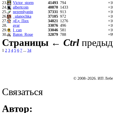
23.
Victor_storm
41493
794
+1
24.
albertcoin
40870
1433
+1
25.
nezemlyanin
37331
913
+1
26.
_ulanochka
37105
972
+1
27.
дЕд_Пих
34821
1276
+1
28.
avar
33076
496
+1
29.
I_can
33046
581
+1
30.
Baton_Roue
32879
788
+9
Страницы
←
Ctrl
преды
1
2
3
4
5
6
7
...
34
© 2008–2026. ИП Лебе
Связаться
Автор: