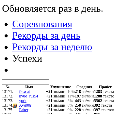
Обновляется раз в день.
Соревнования
Рекорды за день
Рекорды за неделю
Успехи
№
Имя
Улучшение
Средняя
Пробег
13171.
flexcat
+21
зн/мин
10%
218
зн/мин
1283
текста
13172.
kyud_rus54
+21
зн/мин
11%
197
зн/мин
1288
текст
13173.
yurk
+21
зн/мин
5%
443
зн/мин
5562
текста
13174.
Avg00r
+21
зн/мин
8%
258
зн/мин
392
текста
13175.
Faiter
+21
зн/мин
9%
228
зн/мин
397
тексто