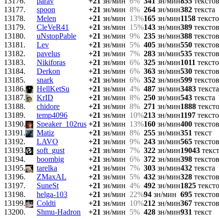
13176.
parav
+21
зн/мин
6%
341
зн/мин
855
тексто
13177.
spoon
+21
зн/мин
8%
264
зн/мин
382
текста
13178.
Melen
+21
зн/мин
13%
165
зн/мин
1158
тексто
13179.
CleVeR41
+21
зн/мин
15%
143
зн/мин
389
тексто
13180.
uNstopPable
+21
зн/мин
9%
235
зн/мин
388
тексто
13181.
Lev
+21
зн/мин
5%
405
зн/мин
550
тексто
13182.
pavelus
+21
зн/мин
7%
283
зн/мин
535
тексто
13183.
Nikiforas
+21
зн/мин
6%
325
зн/мин
1011
тексто
13184.
Derkon
+21
зн/мин
6%
363
зн/мин
530
тексто
13185.
snark
+21
зн/мин
6%
352
зн/мин
599
тексто
13186.
HellKetSu
+21
зн/мин
4%
487
зн/мин
3483
текста
13187.
KrID
+21
зн/мин
8%
250
зн/мин
543
текста
13188.
chidore
+21
зн/мин
8%
271
зн/мин
1888
текст
13189.
temp4096
+21
зн/мин
10%
213
зн/мин
1197
тексто
13190.
Speaker_102rus
+21
зн/мин
13%
160
зн/мин
400
тексто
13191.
Matiz
+21
зн/мин
8%
255
зн/мин
351
текст
13192.
LAVO
+21
зн/мин
9%
243
зн/мин
565
тексто
13193.
soft_gust
+21
зн/мин
7%
322
зн/мин
19043
текс
13194.
boombig
+21
зн/мин
6%
372
зн/мин
398
тексто
13195.
tarelka
+21
зн/мин
7%
303
зн/мин
432
текста
13196.
ZMaxAL
+21
зн/мин
5%
432
зн/мин
328
тексто
13197.
SuneSt
+21
зн/мин
4%
492
зн/мин
1825
текст
13198.
helga-103
+21
зн/мин
22%
94
зн/мин
695
тексто
13199.
Coldti
+21
зн/мин
10%
212
зн/мин
367
тексто
13200.
Shmu-Hadron
+21
зн/мин
5%
428
зн/мин
931
текст