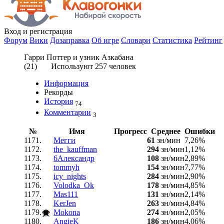
Вход
и регистрация
Форум
Вики
Дозаправка
Об игре
Словари
Статистика
Рейтинг
Гарри Поттер и узник Азкабана
(
21
) Используют
257
человек
Информация
Рекорды
История
74
Комментарии
3
№
Имя
Прогресс
Среднее
Ошибки
1171.
Мегги
61
зн/мин
7,26%
1172.
the_kauffman
294
зн/мин
1,12%
1173.
6Александр
108
зн/мин
2,89%
1174.
tommyh
154
зн/мин
7,77%
1175.
icy_nights
284
зн/мин
2,90%
1176.
Volodka_Ok
178
зн/мин
4,85%
1177.
Mas111
131
зн/мин
2,14%
1178.
KerJen
263
зн/мин
4,84%
1179.
Mokona
274
зн/мин
2,05%
1180.
AngieK
186
зн/мин
4,06%