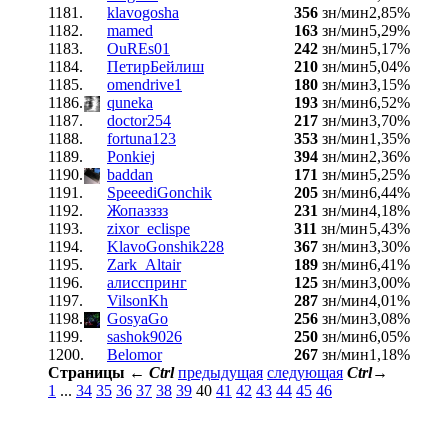
1181.
klavogosha
356
зн/мин
2,85%
1182.
mamed
163
зн/мин
5,29%
1183.
OuREs01
242
зн/мин
5,17%
1184.
ПетирБейлиш
210
зн/мин
5,04%
1185.
omendrive1
180
зн/мин
3,15%
1186.
quneka
193
зн/мин
6,52%
1187.
doctor254
217
зн/мин
3,70%
1188.
fortuna123
353
зн/мин
1,35%
1189.
Ponkiej
394
зн/мин
2,36%
1190.
baddan
171
зн/мин
5,25%
1191.
SpeeediGonchik
205
зн/мин
6,44%
1192.
Жопазззз
231
зн/мин
4,18%
1193.
zixor_eclispe
311
зн/мин
5,43%
1194.
KlavoGonshik228
367
зн/мин
3,30%
1195.
Zark_Altair
189
зн/мин
6,41%
1196.
алисспринг
125
зн/мин
3,00%
1197.
VilsonKh
287
зн/мин
4,01%
1198.
GosyaGo
256
зн/мин
3,08%
1199.
sashok9026
250
зн/мин
6,05%
1200.
Belomor
267
зн/мин
1,18%
Страницы
←
Ctrl
предыдущая
следующая
Ctrl
→
1
...
34
35
36
37
38
39
40
41
42
43
44
45
46