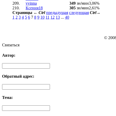
209.
vvinna
349
зн/мин
3,06%
210.
Ксения18
305
зн/мин
2,61%
Страницы
←
Ctrl
предыдущая
следующая
Ctrl
→
1
2
3
4
5
6
7
8
9
10
11
12
13
...
40
© 200
Связаться
Автор:
Обратный адрес:
Тема: