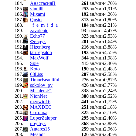
184.
АнастасияП
261
зн/мин
4,70%
185.
vinnilll
253
зн/мин
1,91%
186.
Mixami
192
зн/мин
4,26%
187.
Qusto
313
зн/мин
1,80%
188.
_f_e_m_i_d_a_
184
зн/мин
2,21%
189.
zavolente
93
зн/мин
4,47%
190.
Echo77
323
зн/мин
2,53%
191.
Физрук
281
зн/мин
1,64%
192.
Hizenberg
216
зн/мин
3,88%
193.
tau_epsilon
193
зн/мин
4,55%
194.
MaxWolf
344
зн/мин
1,98%
195.
Spie
415
зн/мин
2,30%
196.
Koto
190
зн/мин
2,48%
197.
68Liss
287
зн/мин
2,58%
198.
TimurBeautiful
276
зн/мин
0,87%
199.
sokolov_pv
426
зн/мин
3,77%
200.
Mishlen-F1
338
зн/мин
2,24%
201.
NionNet
380
зн/мин
2,52%
202.
meowto16
441
зн/мин
1,75%
203.
MAXDEC
251
зн/мин
2,18%
204.
Соточка
325
зн/мин
2,16%
205.
LuperZaluper
295
зн/мин
2,40%
206.
noytbyk
368
зн/мин
2,88%
207.
Antares15
259
зн/мин
2,96%
208.
Meandr
126
зн/мин
2,45%