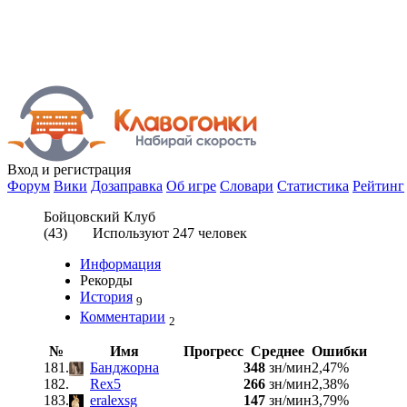
Вход
и регистрация
Форум
Вики
Дозаправка
Об игре
Словари
Статистика
Рейтинг
Бойцовский Клуб
(
43
) Используют
247
человек
Информация
Рекорды
История
9
Комментарии
2
№
Имя
Прогресс
Среднее
Ошибки
181.
Банджорна
348
зн/мин
2,47%
182.
Rex5
266
зн/мин
2,38%
183.
eralexsg
147
зн/мин
3,79%