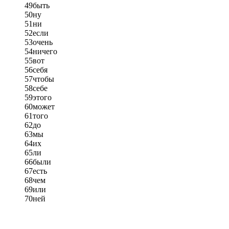
49
быть
50
ну
51
ни
52
если
53
очень
54
ничего
55
вот
56
себя
57
чтобы
58
себе
59
этого
60
может
61
того
62
до
63
мы
64
их
65
ли
66
были
67
есть
68
чем
69
или
70
ней