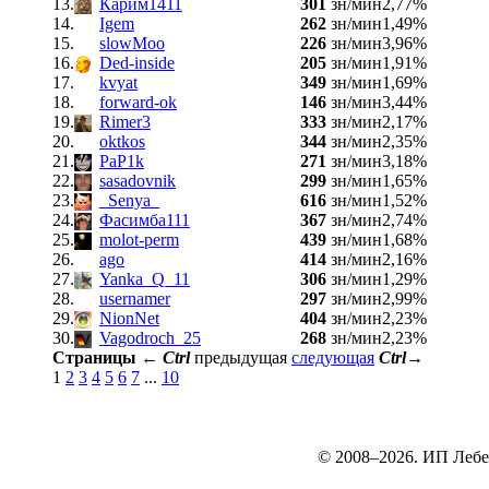
13.
Карим1411
301
зн/мин
2,77%
14.
Igem
262
зн/мин
1,49%
15.
slowMoo
226
зн/мин
3,96%
16.
Ded-inside
205
зн/мин
1,91%
17.
kvyat
349
зн/мин
1,69%
18.
forward-ok
146
зн/мин
3,44%
19.
Rimer3
333
зн/мин
2,17%
20.
oktkos
344
зн/мин
2,35%
21.
PaP1k
271
зн/мин
3,18%
22.
sasadovnik
299
зн/мин
1,65%
23.
_Senya_
616
зн/мин
1,52%
24.
Фасимба111
367
зн/мин
2,74%
25.
molot-perm
439
зн/мин
1,68%
26.
ago
414
зн/мин
2,16%
27.
Yanka_Q_11
306
зн/мин
1,29%
28.
usernamer
297
зн/мин
2,99%
29.
NionNet
404
зн/мин
2,23%
30.
Vagodroch_25
268
зн/мин
2,23%
Страницы
←
Ctrl
предыдущая
следующая
Ctrl
→
1
2
3
4
5
6
7
...
10
© 2008–2026. ИП Лебе