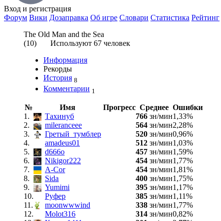
Вход
и регистрация
Форум
Вики
Дозаправка
Об игре
Словари
Статистика
Рейтинг
The Old Man and the Sea
(
10
) Используют
67
человек
Информация
Рекорды
История
8
Комментарии
1
№
Имя
Прогресс
Среднее
Ошибки
1.
Тахинуб
766
зн/мин
1,33%
2.
mileranceee
564
зн/мин
2,28%
3.
Гретый_тумблер
520
зн/мин
0,96%
4.
amadeus01
512
зн/мин
1,03%
5.
d666o
457
зн/мин
1,59%
6.
Nikigor222
454
зн/мин
1,77%
7.
A-Cor
454
зн/мин
1,81%
8.
Sida
400
зн/мин
1,75%
9.
Yumimi
395
зн/мин
1,17%
10.
Руфер
385
зн/мин
1,11%
11.
moonwwwind
338
зн/мин
1,77%
12.
Molot316
314
зн/мин
0,82%