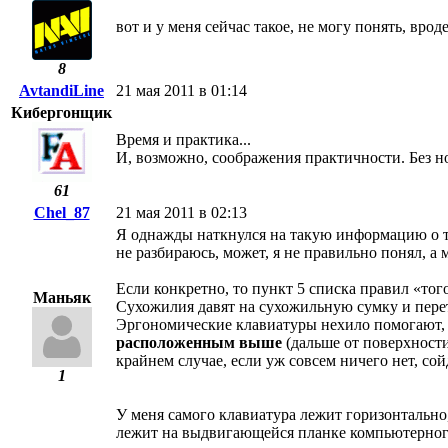
вот и у меня сейчас такое, не могу понять, вроде
8
AvtandiLine
21 мая 2011 в 01:14
Кибергонщик
Время и практика...
И, возможно, соображения практичности. Без но
61
Chel_87
21 мая 2011 в 02:13
Я однажды наткнулся на такую информацию о 
не разбираюсь, может, я не правильно понял, а м
Если конкретно, то пункт 5 списка правил «того
Маньяк
Сухожилия давят на сухожильную сумку и перет
Эргономические клавиатуры нехило помогают, 
расположенным выше
(дальше от поверхности 
крайнем случае, если уж совсем ничего нет, сой
1
У меня самого клавиатура лежит горизонтально, 
лежит на выдвигающейся планке компьютерного 