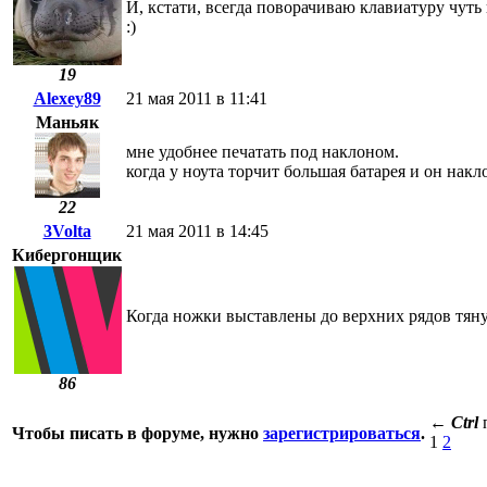
И, кстати, всегда поворачиваю клавиатуру чуть
:)
19
Alexey89
21 мая 2011 в 11:41
Маньяк
мне удобнее печатать под наклоном.
когда у ноута торчит большая батарея и он накл
22
3Volta
21 мая 2011 в 14:45
Кибергонщик
Когда ножки выставлены до верхних рядов тянут
86
←
Ctrl
Чтобы писать в форуме, нужно
зарегистрироваться
.
1
2