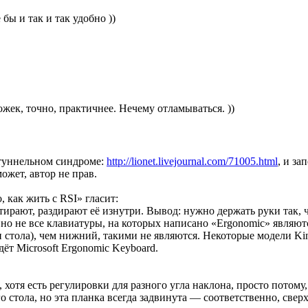
 бы и так и так удобно ))
жек, точно, практичнее. Нечему отламываться. ))
туннельном синдроме:
http://lionet.livejournal.com/71005.html
, и за
ожет, автор не прав.
, как жить с RSI» гласит:
ирают, раздирают её изнутри. Вывод: нужно держать руки так, ч
но не все клавиатуры, на которых написано «Ergonomic» являю
стола), чем нижний, такими не являются. Некоторые модели Kines
дёт Microsoft Ergonomic Keyboard.
хотя есть регулировки для разного угла наклона, просто потому, 
стола, но эта планка всегда задвинута — соответственно, сверх