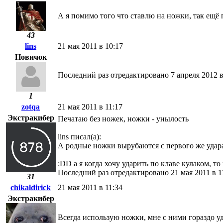
А я помимо того что ставлю на ножки, так ещё 
43
lins
21 мая 2011 в 10:17
Новичок
Последний раз отредактировано 7 апреля 2012 в 
1
zotqa
21 мая 2011 в 11:17
Экстракибер
Печатаю без ножек, ножки - унылость
lins писал(а):
А родные ножки вырубаются с первого же удара 
:DD а я когда хочу ударить по клаве кулаком, т
Последний раз отредактировано 21 мая 2011 в 1
31
chikaldirick
21 мая 2011 в 11:34
Экстракибер
Всегда использую ножки, мне с ними гораздо у