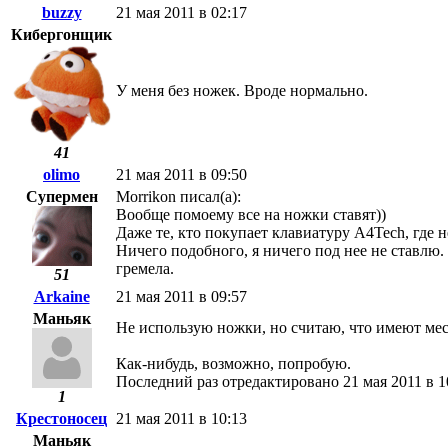
buzzy
21 мая 2011 в 02:17
Кибергонщик
У меня без ножек. Вроде нормально.
41
olimo
21 мая 2011 в 09:50
Супермен
Morrikon писал(а):
Вообще помоему все на ножки ставят))
Даже те, кто покупает клавиатуру A4Tech, где 
Ничего подобного, я ничего под нее не ставлю. 
гремела.
51
Arkaine
21 мая 2011 в 09:57
Маньяк
Не использую ножки, но считаю, что имеют мес
Как-нибудь, возможно, попробую.
Последний раз отредактировано 21 мая 2011 в 1
1
Крестоносец
21 мая 2011 в 10:13
Маньяк