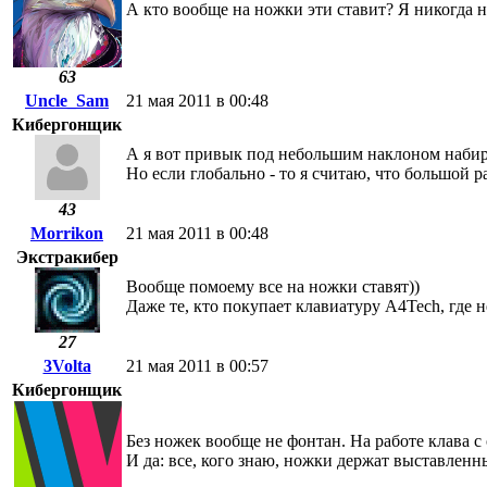
А кто вообще на ножки эти ставит? Я никогда н
63
Uncle_Sam
21 мая 2011 в 00:48
Кибергонщик
А я вот привык под небольшим наклоном набират
Но если глобально - то я считаю, что большой р
43
Morrikon
21 мая 2011 в 00:48
Экстракибер
Вообще помоему все на ножки ставят))
Даже те, кто покупает клавиатуру A4Tech, где н
27
3Volta
21 мая 2011 в 00:57
Кибергонщик
Без ножек вообще не фонтан. На работе клава с
И да: все, кого знаю, ножки держат выставленн