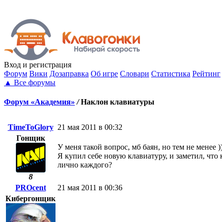
Вход
и регистрация
Форум
Вики
Дозаправка
Об игре
Словари
Статистика
Рейтинг
▲
Все форумы
Форум «Академия»
/
Наклон клавиатуры
TimeToGlory
21 мая 2011 в 00:32
Гонщик
У меня такой вопрос, мб баян, но тем не менее )
Я купил себе новую клавиатуру, и заметил, что 
лично каждого?
8
PROcent
21 мая 2011 в 00:36
Кибергонщик