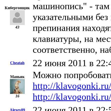
машинопись" - там 
Кибергонщик
указательными без
препинания находя
43
клавиатуры, на ме
соответственно, н
22 июня 2011 в 22:
Cheatah
Можно попробовать
Маньяк
http://klavogonki.ru
http://klavogonki.ru
16
22 июня 2011 в 22:
Alexey89