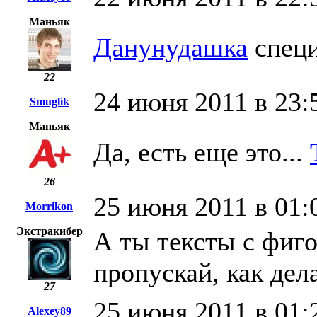
Маньяк
Данунудашка
специ
22
24 июня 2011 в 23:
Smuglik
Маньяк
Да, есть еще это...
26
25 июня 2011 в 01:
Morrikon
Экстракибер
А ты тексты с фиг
пропускай, как дел
27
25 июня 2011 в 01:
Alexey89