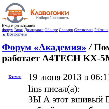
Вход
и регистрация
Форум
Вики
Дозаправка
Об игре
Словари
Статистика
Рейтинг
▲
Все форумы
Форум «Академия»
/
Пом
работает A4TECH KX-5
19 июня 2013 в 06:1
Бэтмен
lins писал(а):
ЗЫ А этот вшивый 