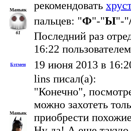
рекомендовать
хрус
Маньяк
пальцев: "
Ф
"-"
Ы
"-"
Последний раз отре
61
16:22 пользователем
19 июня 2013 в 16:2
Бэтмен
lins писал(а):
"Конечно", посмот
можно захотеть толь
Маньяк
приобрести похожие
Ну да! А еще такую 