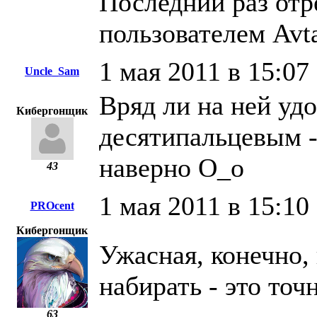
Последний раз отр
пользователем Avt
1 мая 2011 в 15:07
Uncle_Sam
Вряд ли на ней уд
Кибергонщик
десятипальцевым - 
наверно О_о
43
1 мая 2011 в 15:10
PROcent
Кибергонщик
Ужасная, конечно,
набирать - это точн
63