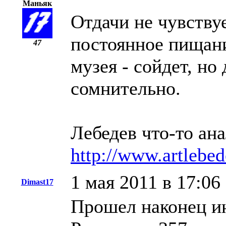
Маньяк
Отдачи не чувствуе
постоянное пищани
47
музея - сойдет, но
сомнительно.
Лебедев что-то ана
http://www.artlebed
1 мая 2011 в 17:06
Dimast17
Прошел наконец ин