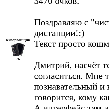
3470 очков.
Поздравляю с "чи
дистанции!:)
Кибергонщик
Текст просто кошм
16
Дмитрий, насчёт т
согласиться. Мне т
познавательный и 
говорится, кому ка
А интерфейс там и