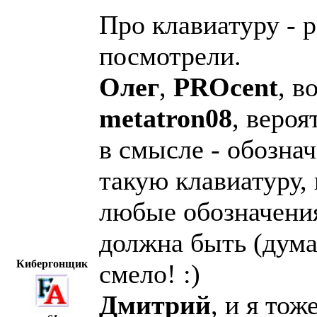
Про клавиатуру - р
посмотрели.
Олег
,
PROcent
, в
metatron08
, вероя
в смысле - обозна
такую клавиатуру, 
любые обозначения
должна быть (дума
Кибергонщик
смело! :)
Дмитрий
, и я то