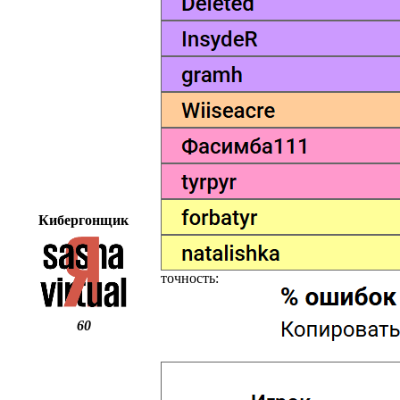
Кибергонщик
точность:
60