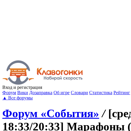
Вход
и регистрация
Форум
Вики
Дозаправка
Об игре
Словари
Статистика
Рейтинг
▲
Все форумы
Форум «События»
/
[сре
18:33/20:33] Марафоны 