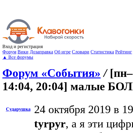
Вход
и регистрация
Форум
Вики
Дозаправка
Об игре
Словари
Статистика
Рейтинг
▲
Все форумы
Форум «События»
/
[пн–
14:04, 20:04] малые Б
24 октября 2019 в 1
Сударушка
tyrpyr
, а я эти циф