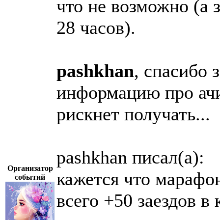
что не возможно (а 
28 часов).
pashkhan
, спасибо
информацию про ачи
рискнет получать...
pashkhan писал(а):
Организатор
кажется что марафон
событий
всего +50 заездов в 