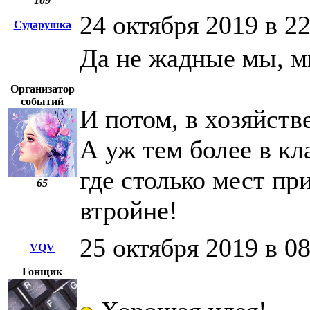
109
24 октября 2019 в 2
Сударушка
Да не жадные мы, м
Организатор
событий
И потом, в хозяйств
А уж тем более в кл
где столько мест пр
65
втройне!
25 октября 2019 в 0
VQV
Гонщик