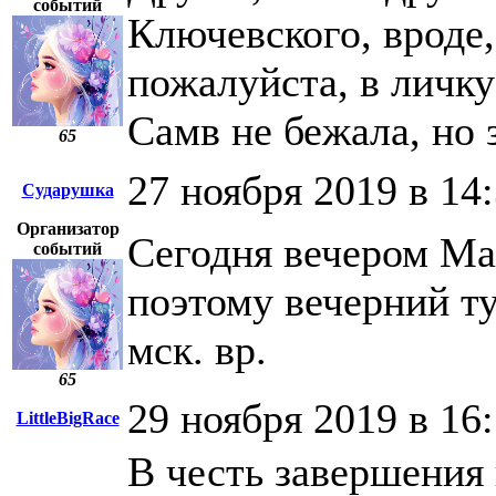
событий
Ключевского, вроде,
пожалуйста, в личку
Самв не бежала, но 
65
27 ноября 2019 в 14
Сударушка
Организатор
Сегодня вечером Ма
событий
поэтому вечерний ту
мск. вр.
65
29 ноября 2019 в 16
LittleBigRace
В честь завершения 