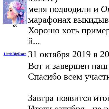
меня подводили и
О
марафонах выкидыва
65
Хорошо хоть примерн
й...
31 октября 2019 в 2
LittleBigRace
Вот и завершен наш 
Спасибо всем участ
Завтра появится ито
Итоги октября - не 